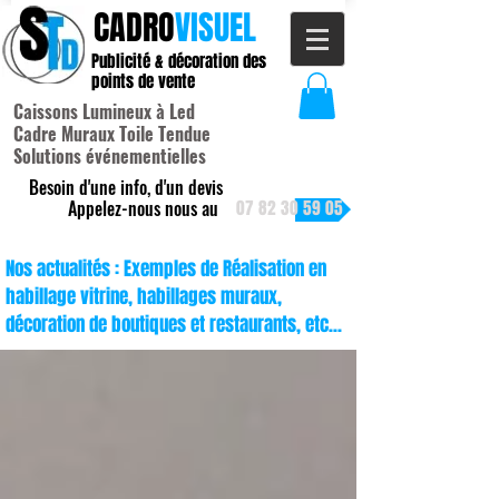
CADRO
VISUEL
Publicité & décoration des
points de vente
Caissons Lumineux à Led
Cadre Muraux Toile Tendue
Solutions événementielles
Besoin d'une info, d'un devis
Appelez-nous nous au
07 82 30 59 05
Nos actualités : Exemples de Réalisation en
habillage vitrine, habillages muraux,
décoration de boutiques et restaurants, etc...