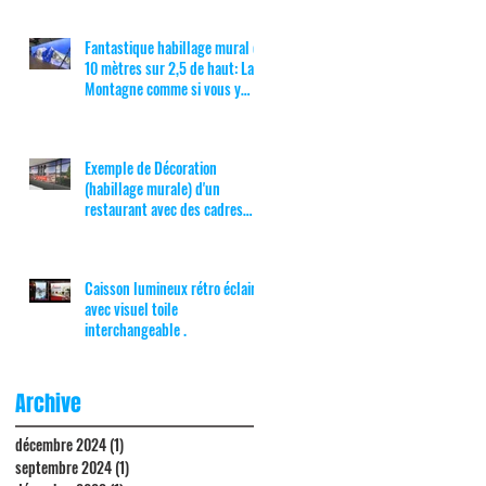
Fantastique habillage mural de
10 mètres sur 2,5 de haut: La
Montagne comme si vous y
étiez !
Exemple de Décoration
(habillage murale) d'un
restaurant avec des cadres
textiles muraux
Caisson lumineux rétro éclairé,
avec visuel toile
interchangeable .
Archive
décembre 2024
(1)
1 post
septembre 2024
(1)
1 post