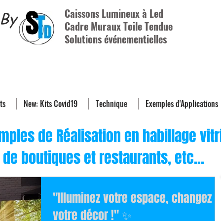
Caissons Lumineux à Led
By
Cadre Muraux Toile Tendue
Solutions événementielles
ts
New: Kits Covid19
Technique
Exemples d'Applications
mples de Réalisation en habillage vitr
de boutiques et restaurants, etc...
"Illuminez votre espace, changez
votre décor !" ✨