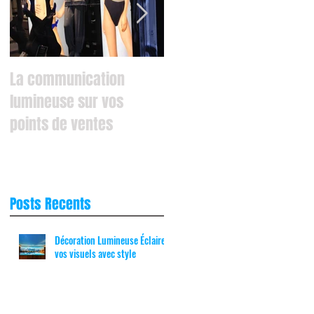
,
La communication
Fantastique habillage
lumineuse sur vos
mural de 10 mètres sur
points de ventes
2,5 de haut: La
Montagne comme si
vous y étiez !
Posts
Recents
Décoration Lumineuse Éclairez
vos visuels avec style