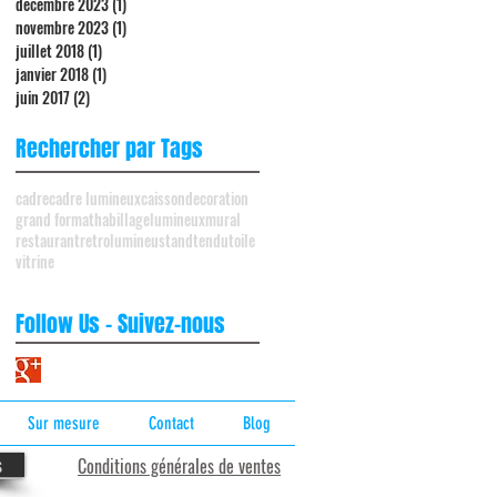
décembre 2023
(1)
1 post
novembre 2023
(1)
1 post
juillet 2018
(1)
1 post
janvier 2018
(1)
1 post
juin 2017
(2)
2 posts
Rechercher par Tags
cadre
cadre lumineux
caisson
decoration
grand format
habillage
lumineux
mural
restaurant
retrolumineu
stand
tendu
toile
vitrine
Follow Us - Suivez-nous
Sur mesure
Contact
Blog
s
Conditions générales de ventes