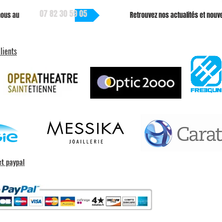
07 82 30 59 05
 nous au
Retrouvez nos actualités et nouve
lients
et paypal