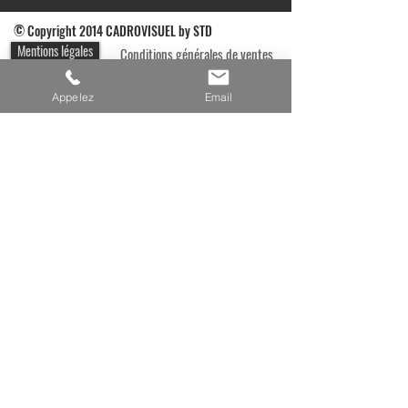
© C
opyright 2014 CADROVISUEL by STD
Mentions légales
Conditions générales de ventes
Besoin d'une info, d'un devis, Appelez-nous nous au
Appelez
Email
07 82 30 59 05
Retrouvez nos actualités et nouvelles
réalisations sur
Ils nous ont fait confiance : nos références clients
Achat en ligne en paiement sécurisé par CB et paypal