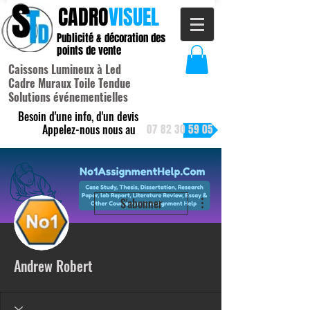
CADRO
VISUEL
Publicité & décoration des
points de vente
Caissons Lumineux à Led
Cadre Muraux Toile Tendue
Solutions événementielles
Besoin d'une info, d'un devis
Appelez-nous nous au
07 82 30 59 05
Plus d'actions
S'abonner
Andrew Robert